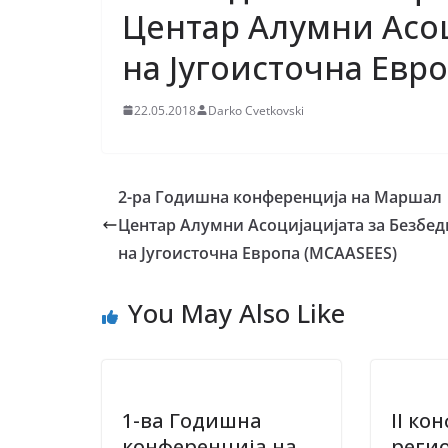
Центар Алумни Асоц
на Југоисточна Евр
22.05.2018
Darko Cvetkovski
2-ра Годишна конференција на Маршал
Центар Алумни Асоцијацијата за Безбед
на Југоисточна Европа (MCAASEES)
You May Also Like
1-ва Годишна
II ко
конференција на
реги