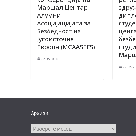
Маршал Центар
здру
Алумни
дипл
Асоцијацијата за
студе
Безбедност на
цента
Југоисточна
безб
Европа (MCAASEES)
студ
Мар
22.05.2018
22.05.2
Архиви
Архиви