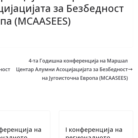
ијацијата за Безбедност
опа (MCAASEES)
4-та Годишна конференција на Маршал
ност
Центар Алумни Асоцијацијата за Безбедност
на Југоисточна Европа (MCAASEES)
нференција на
I конференција на
оналното
регионалното