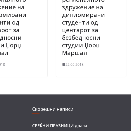
жение на
здружение на
омирани
дипломирани
нти од
студенти од
рот за
центарот за
едносни
безбедносни
ии Џорџ
студии Џорџ
шал
Маршал
018
22.05.2018
Скорешни написи
СРЕЌНИ ПРАЗНИЦИ драги