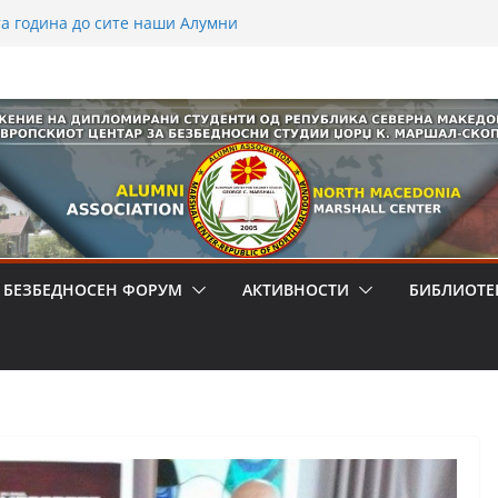
та година до сите наши Алумни
драги членови
-та ГОДИНА
збедност на дипломираните студенти
т од Северна Македонија , во
 лажните вести како закана за
атско општество – Студиja за
 Велес
 БЕЗБЕДНОСЕН ФОРУМ
АКТИВНОСТИ
БИБЛИОТЕ