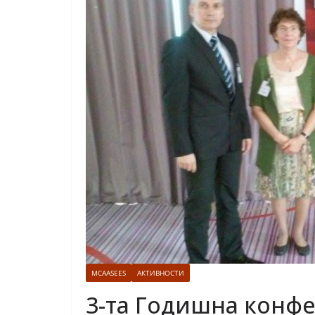
MCAASEES
АКТИВНОСТИ
3-та Годишна конф