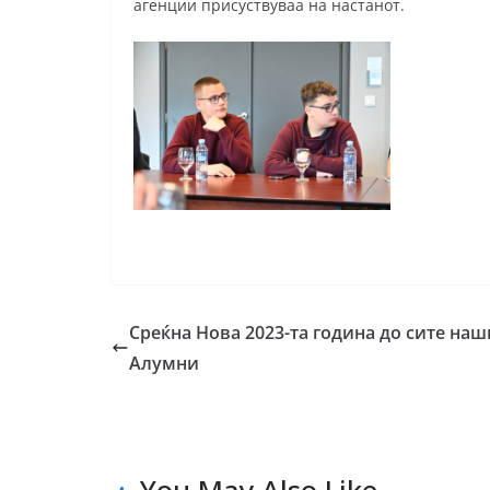
агенции присуствуваа на настанот.
Среќна Нова 2023-та година до сите наш
Алумни
You May Also Like