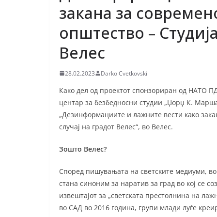
закана за современ
општество – Студиja
Велес
28.02.2023
Darko Cvetkovski
Како дел од проектот спонзориран од НАТО П
центар за безбедносни студии „Џорџ К. Марш
„Дезинформациите и лажните вести како закан
случај на градот Велес“, во Велес.
Зошто Велес?
Според пишувањата на светските медиуми, во
стана синоним за наратив за град во кој се с
извештајот за „светската престолнина на лаж
во САД во 2016 година, групи млади луѓе кре