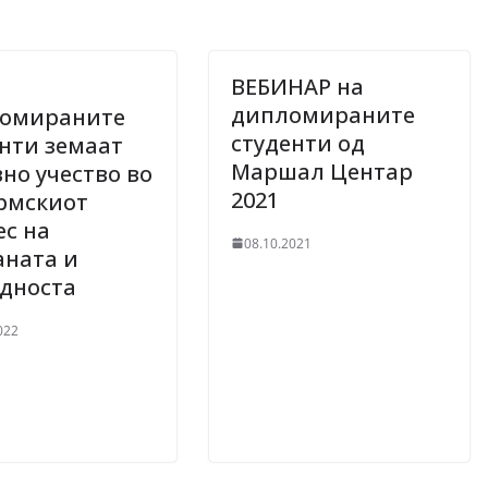
ВЕБИНАР на
дипломираните
омираните
студенти од
нти земаат
Маршал Центар
но учество во
2021
рмскиот
ес на
08.10.2021
аната и
едноста
022