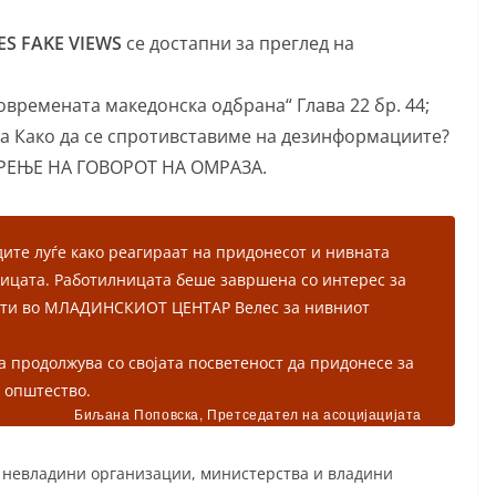
S FAKE VIEWS
се достапни за преглед на
Современата македонска одбрана“ Глава 22 бр. 44;
а Како да се спротивставиме на дезинформациите?
РЕЊЕ НА ГОВОРОТ НА ОМРАЗА.
дите луѓе како реагираат на придонесот и нивната
ницата. Работилницата беше завршена со интерес за
исти во МЛАДИНСКИОТ ЦЕНТАР Велес за нивниот
 продолжува со својата посветеност да придонесе за
 општество.
Биљана Поповска, Претседател на асоцијацијата
а невладини организации, министерства и владини