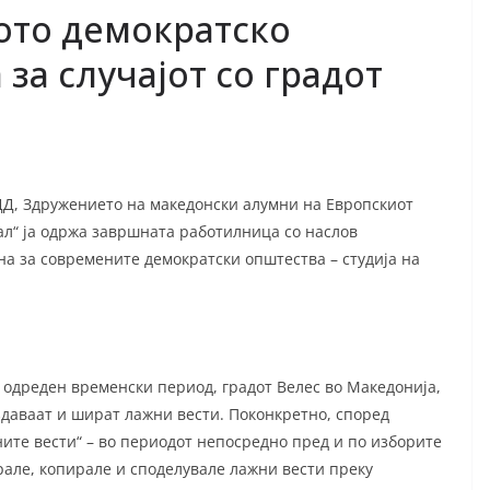
ото демократско
 за случајот со градот
ДД, Здружението на македонски алумни на Европскиот
ал“ ја одржа завршната работилница со наслов
а за современите демократски општества – студија на
 одреден временски период, градот Велес во Македонија,
оздаваат и шират лажни вести. Поконкретно, според
ните вести“ – во периодот непосредно пред и по изборите
ирале, копирале и споделувале лажни вести преку