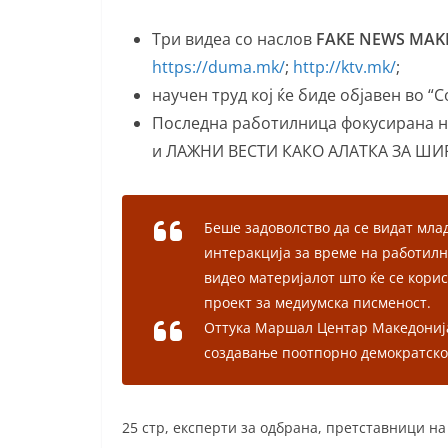
Три видеа со наслов
FAKE NEWS MAKE
https://duma.mk/
;
http://ktv.mk/
;
научен труд кој ќе биде објавен во “
Последна работилница фокусирана н
и ЛАЖНИ ВЕСТИ КАКО АЛАТКА ЗА ШИ
Беше задоволство да се видат мла
интеракција за време на работил
видео материјалот што ќе се кор
проект за медиумска писменост.
Оттука Маршал Центар Македонија
создавање поотпорно демократско
25 стр, експерти за одбрана, претставници н