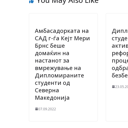
Амбасадорката на
Дипл
САД г-ѓа Кејт Мери
студе
Брнс беше
актив
домаќин на
рефо
настанот за
проц
вмрежување на
одбр
Дипломираните
безб
студенти од
23.05.2
Северна
Македонија
07.09.2022