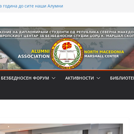
а година до сите наши Алумни
драги членови
-та ГОДИНА
бедност на дипломираните студенти
 од Северна Македонија , во
 лажните вести како закана за
атско општество – Студиja за
Велес
 БЕЗБЕДНОСЕН ФОРУМ
АКТИВНОСТИ
БИБЛИОТЕ