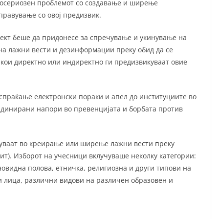
 посериозен проблемот со создавање и ширење
правување со овој предизвик.
оект беше да придонесе за спречување и укинување на
а лажни вести и дезинформации преку обид да се
 кои директно или индиректно ги предизвикуваат овие
испраќање електронски пораки и апел до институциите во
ординирани напори во превенцијата и борбата против
твуваат во креирање или ширење лажни вести преку
дит). Изборот на учесници вклучуваше неколку категории:
зновидна полова, етничка, религиозна и други типови на
и лица, различни видови на различен образовен и