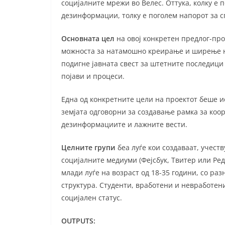
социјалните мрежи во Велес. Оттука, колку е
дезинформации, толку е поголем напорот за с
Основната цел
на овој конкретен предлог-пр
можноста за натамошно креирање и ширење н
подигне јавната свест за штетните последици
појави и процеси.
Една од конкретните цели на проектот беше 
земјата одговорни за создавање рамка за ко
дезинформациите и лажните вести.
Целните групи
беа луѓе кои создаваат, учес
социјалните медиуми (Фејсбук, Твитер или Ре
млади луѓе на возраст од 18-35 години, со ра
структура. Студенти, вработени и невработен
социјален статус.
OUTPUTS: