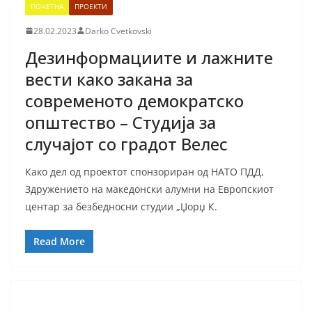
ПОЧЕТНА
ПРОЕКТИ
28.02.2023
Darko Cvetkovski
Дезинформациите и лажните
вести како закана за
современото демократско
општество – Студиja за
случајот со градот Велес
Како дел од проектот спонзориран од НАТО ПДД,
Здружението на македонски алумни на Европскиот
центар за безбедносни студии „Џорџ К.
Read More