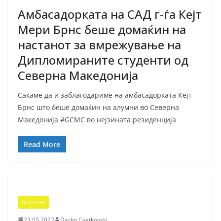
Амбасадорката на САД г-ѓа Кејт
Мери Брнс беше домаќин на
настанот за вмрежување на
Дипломираните студенти од
Северна Македонија
Сакаме да и заблагодариме на амбасадорката Кејт
Брнс што беше домаќин на алумни во Северна
Македонија #GCMC во нејзината резиденција
Read More
ПОЧЕТНА
23.05.2022
Darko Cvetkovski